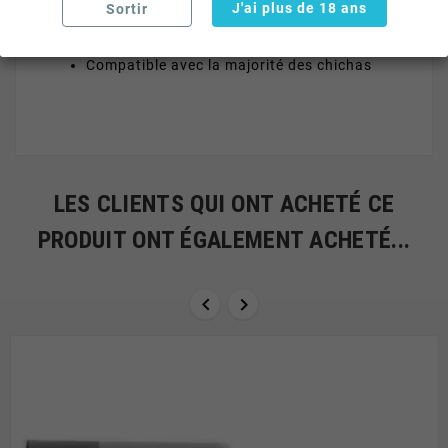
J'ai plus de 18 ans
Sortir
Facile à nettoyer
Compatible avec la majorité des chichas
LES CLIENTS QUI ONT ACHETÉ CE
PRODUIT ONT ÉGALEMENT ACHETÉ...

