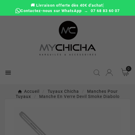
|
🚚 Livraison offerte dès 40€ d'achat
Contactez-nous sur WhatsApp → 07 68 83 60 07
0

Accueil
Tuyaux Chicha
Manches Pour
Tuyaux
Manche En Verre Devil Smoke Diabolo