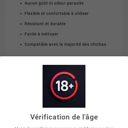
Aucun goût ni odeur parasite
Flexible et confortable à utiliser
Résistant et durable
Facile à nettoyer
Compatible avec la majorité des chichas
VOUS AIMEREZ AUSSI


Vérification de l'âge