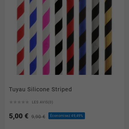
Tuyau Silicone Striped





LES AVIS(0)
5,00 €
Économisez 49,49%
9,90 €