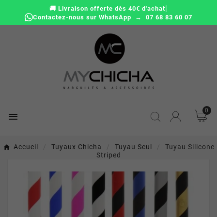
|
🚚 Livraison offerte dès 40€ d'achat
Contactez-nous sur WhatsApp → 07 68 83 60 07
0

Accueil
Tuyaux Chicha
Tuyau Seul
Tuyau Silicone
Striped