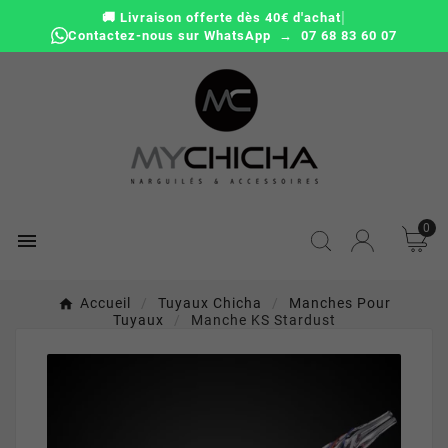
|
🚚 Livraison offerte dès 40€ d'achat
Contactez-nous sur WhatsApp → 07 68 83 60 07
0

Accueil
Tuyaux Chicha
Manches Pour
Tuyaux
Manche KS Stardust