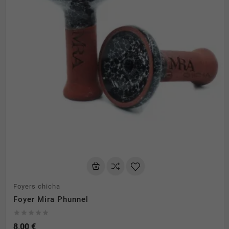
Foyers chicha
Foyer Mira Phunnel





8,00 €