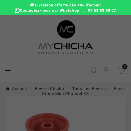
|
🚚 Livraison offerte dès 40€ d'achat
Contactez-nous sur WhatsApp → 07 68 83 60 07
0

Accueil
Foyers Chicha
Tous Les Foyers
Foyer
Stone Mini Phunnel KS