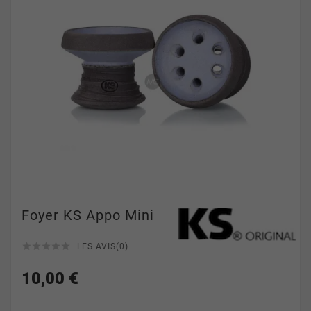
Foyer KS Appo Mini





LES AVIS(0)
10,00 €