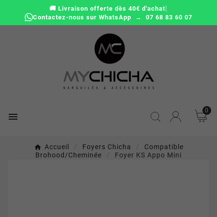
|
🚚 Livraison offerte dès 40€ d'achat
Contactez-nous sur WhatsApp → 07 68 83 60 07
0

Accueil
Foyers Chicha
Compatible
Brohood/cheminée
Foyer KS Appo Mini