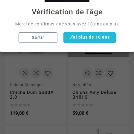
Vérification de l'âge
Merci de confirmer que vous avez 18 ans ou plus
J'ai plus de 18 ans
Sortir
Chicha Classique
Narguilés
Chicha Dum SS30A
Chicha Amy Deluxe
2.0
Brilli S










119,00 €
59,00 €