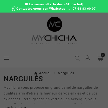
|
🚚 Livraison offerte dès 40€ d'achat
Contactez-nous sur WhatsApp → 07 68 83 60 07
0

Accueil
Narguilés
NARGUILÉS
Mychicha vous propose un grand panel de narguilés de
qualités afin d'être à la hauteur de vos envies et de vos
exigences. Petit, grande en verre ou en acrylique, vous
aurez l'embarras du choix. Nous avons sélectionné les
Lire la suite ▼