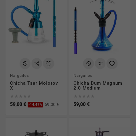
Narguilés
Narguilés
Chicha Tsar Molotov
Chicha Dum Magnum
X
2.0 Medium










59,00 €
59,00 €
69,00 €
-14,49%