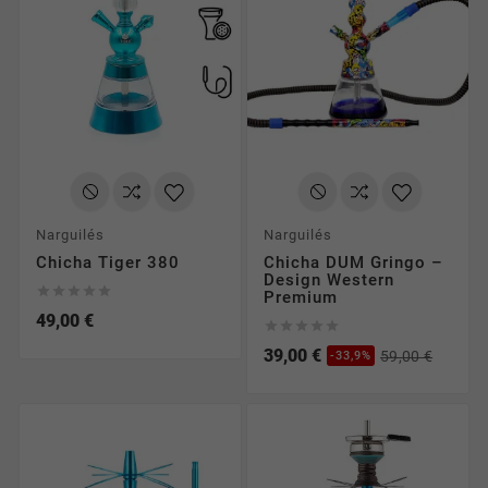
Narguilés
Narguilés
Chicha Tiger 380
Chicha DUM Gringo –
Design Western





Premium
49,00 €





39,00 €
59,00 €
-33,9%