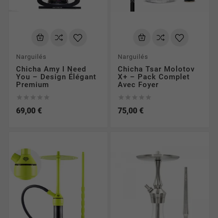
Narguilés
Narguilés
Chicha Amy I Need
Chicha Tsar Molotov
You – Design Élégant
X+ – Pack Complet
Premium
Avec Foyer










69,00 €
75,00 €