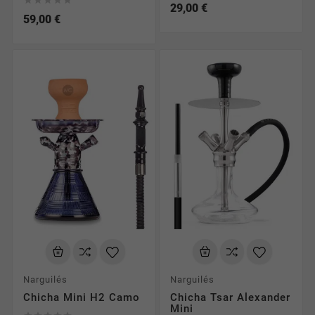





29,00 €
exemple du charbon. Nous proposons justement
59,00 €
différentes sortes de charbons (naturel, auto-allumant,
etc)... Prenez le temps de visiter notre boutique pour
découvrir tous nos produits et si vous avez une question
n'hésitez pas à nous contacter. Nous serons heureux de
vous renseigner pour vous aider à vous procurer votre
narguilé pas cher. Voilà, nous vous souhaitons une très
bonne visite!
Complétez votre narguilé avec nos
foyers à chicha
, nos
tuyaux
et nos
charbons naturels
. Retrouvez aussi nos
packs chicha complets
pour débuter ou offrir.
Narguilés
Narguilés
Chicha Mini H2 Camo
Chicha Tsar Alexander
Mini