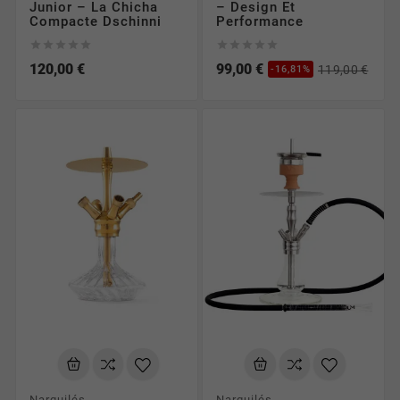
Junior – La Chicha
– Design Et
Compacte Dschinni
Performance










120,00 €
99,00 €
119,00 €
-16,81%
Narguilés
Narguilés