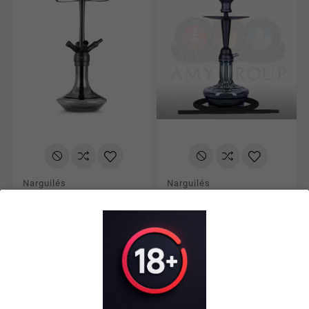
Narguilés
Narguilés
Chicha Tsar Alexander
Chicha Amy Deluxe
Spécial Edition
Unio – Premium Amy










159,00 €
79,00 €