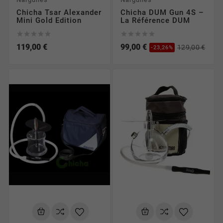
Chicha Tsar Alexander
Chicha DUM Gun 4S –
Mini Gold Edition
La Référence DUM










119,00 €
99,00 €
129,00 €
-23,26%