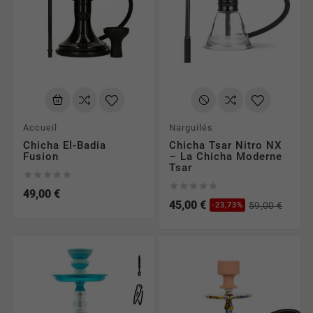
Accueil
Narguilés
Chicha El-Badia
Chicha Tsar Nitro NX
Fusion
– La Chicha Moderne
Tsar










49,00 €
45,00 €
59,00 €
-23,73%