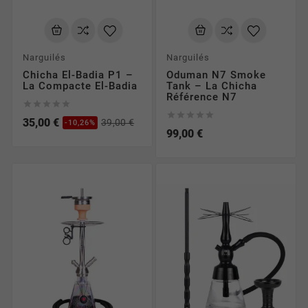
Narguilés
Narguilés
Chicha El-Badia P1 –
Oduman N7 Smoke
La Compacte El-Badia
Tank – La Chicha
Référence N7










35,00 €
39,00 €
-10,26%
99,00 €