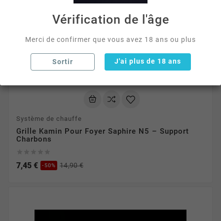
Vérification de l'âge
Merci de confirmer que vous avez 18 ans ou plus
J'ai plus de 18 ans
Sortir
Système de chauffe
Grille Kamin Pour Foyer Saphire N5 – Support
Charbons





7,45 €
14,90 €
-50%