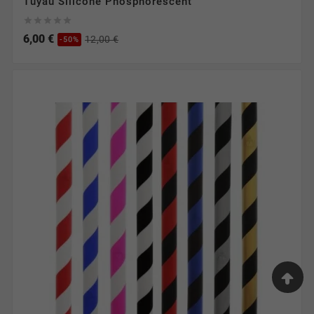
Tuyau Silicone Phosphorescent





6,00 €
12,00 €
-50%