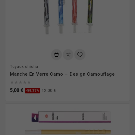
Tuyaux chicha
Manche En Verre Camo – Design Camouflage





5,00 €
12,00 €
-58,33%