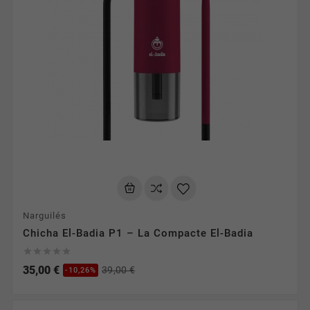
Narguilés
Chicha El-Badia P1 – La Compacte El-Badia





35,00 €
39,00 €
-10,26%