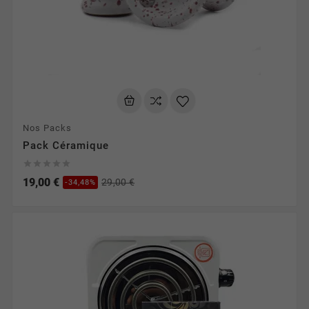
Nos Packs
Pack Céramique





19,00 €
29,00 €
-34,48%