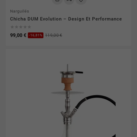
Narguilés
Chicha DUM Evolution – Design Et Performance





99,00 €
119,00 €
-16,81%