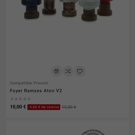
Compatible Provost
Foyer Ramses Aton V2





10,00 €
15,00 €
-5,00 € de remise