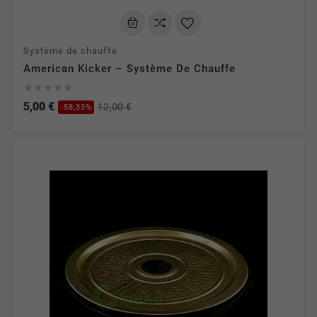
Système de chauffe
American Kicker – Système De Chauffe





5,00 €
12,00 €
-58,33%