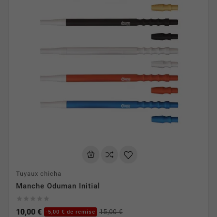
Tuyaux chicha
Manche Oduman Initial





10,00 €
15,00 €
-5,00 € de remise