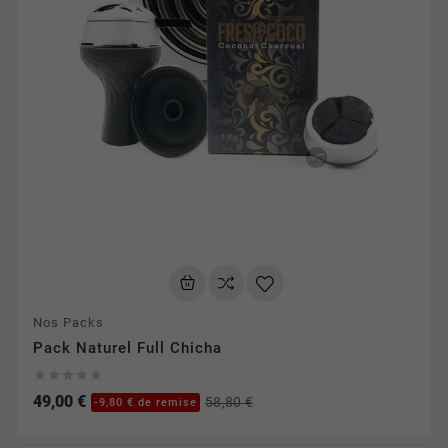
Nos Packs
Pack Naturel Full Chicha





49,00 €
58,80 €
-9,80 € de remise