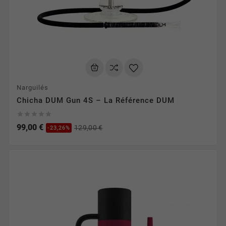
Narguilés
Chicha DUM Gun 4S – La Référence DUM





99,00 €
129,00 €
-23,26%