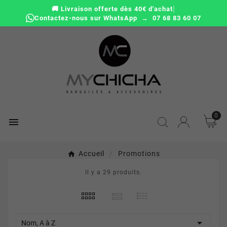
|
🚚 Livraison offerte dès 40€ d'achat
Contactez-nous sur WhatsApp → 07 68 83 60 07
0

Accueil
Promotions
Il y a 29 produits.

Nom, A à Z