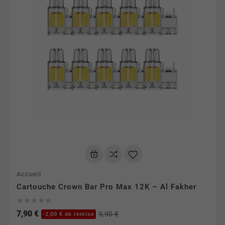
Accueil
Cartouche Crown Bar Pro Max 12K – Al Fakher





7,90 €
9,90 €
-2,00 € de remise