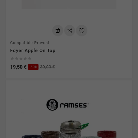
Compatible Provost
Foyer Apple On Top





19,50 €
39,00 €
-50%