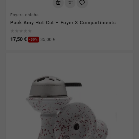
Foyers chicha
Pack Amy Hot-Cut – Foyer 3 Compartiments





17,50 €
35,00 €
-50%