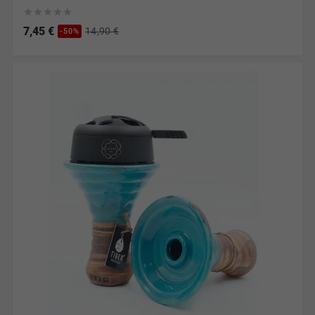





7,45 €
14,90 €
-50%