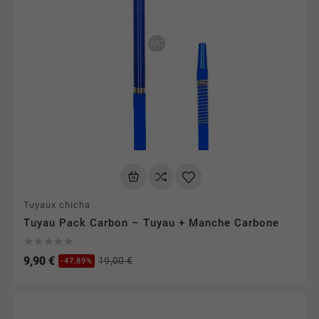
Tuyaux chicha
Tuyau Pack Carbon – Tuyau + Manche Carbone





9,90 €
19,00 €
-47,89%