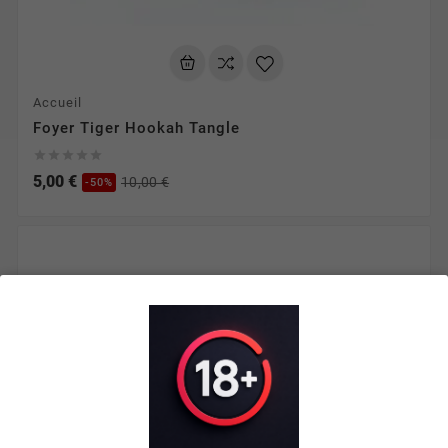
Accueil
Foyer Tiger Hookah Tangle





5,00 €
10,00 €
-50%