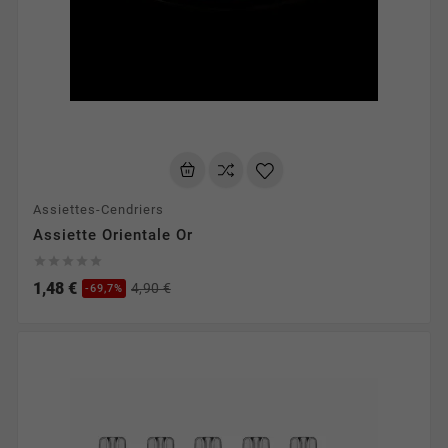
Assiettes-Cendriers
Assiette Orientale Or





1,48 €
4,90 €
-69,7%